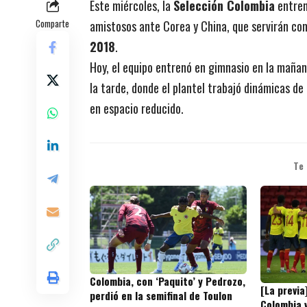
Este miércoles, la
Selección Colombia
entren
Comparte
amistosos ante Corea y China, que servirán co
2018
.
Hoy, el equipo entrenó en gimnasio en la mañ
la tarde, donde el plantel trabajó dinámicas de 
en espacio reducido.
Te
Colombia, con ‘Paquito’ y Pedrozo,
[La previa
perdió en la semifinal de Toulon
Colombia v