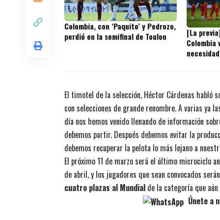
Colombia, con ‘Paquito’ y Pedrozo,
[La previa
perdió en la semifinal de Toulon
Colombia v
necesidad
El timotel de la selección, Héctor Cárdenas habló s
con selecciones de grande renombre. A varias ya l
día nos hemos venido llenando de información sobre
debemos partir. Después debemos evitar la producci
debemos recuperar la pelota lo más lejano a nuestr
El próximo 11 de marzo será el último microciclo a
de abril, y los jugadores que sean convocados serán
cuatro plazas al Mundial
de la categoría que aún 
Únete a n