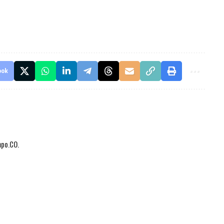
ook
mpo.CO.