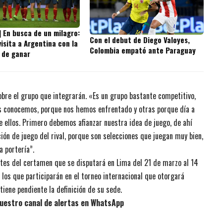
] En busca de un milagro:
Con el debut de Diego Valoyes,
isita a Argentina con la
Colombia empató ante Paraguay
 de ganar
obre el grupo que integrarán. «Es un grupo bastante competitivo,
as conocemos, porque nos hemos enfrentado y otras porque día a
 ellos. Primero debemos afianzar nuestra idea de juego, de ahí
ón de juego del rival, porque son selecciones que juegan muy bien,
a portería”.
ntes del certamen que se disputará en Lima del 21 de marzo al 14
 los que participarán en el torneo internacional que otorgará
tiene pendiente la definición de su sede.
uestro canal de alertas en WhatsApp