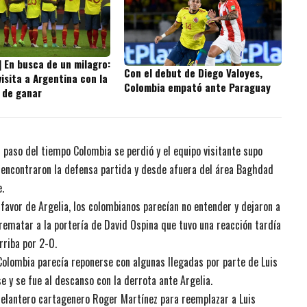
] En busca de un milagro:
Con el debut de Diego Valoyes,
isita a Argentina con la
Colombia empató ante Paraguay
 de ganar
l paso del tiempo Colombia se perdió y el equipo visitante supo
 encontraron la defensa partida y desde afuera del área Baghdad
.
favor de Argelia, los colombianos parecían no entender y dejaron a
rematar a la portería de David Ospina que tuvo una reacción tardía
rriba por 2-0.
Colombia parecía reponerse con algunas llegadas por parte de Luis
 y se fue al descanso con la derrota ante Argelia.
delantero cartagenero Roger Martínez para reemplazar a Luis