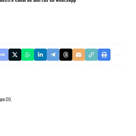
ook
mpo.CO.