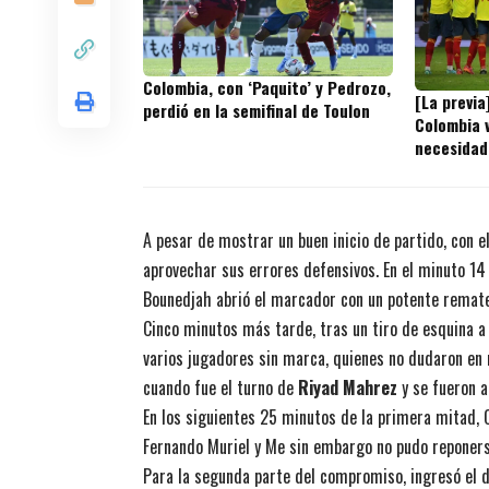
Colombia, con ‘Paquito’ y Pedrozo,
[La previa
perdió en la semifinal de Toulon
Colombia v
necesidad
A pesar de mostrar un buen inicio de partido, con e
aprovechar sus errores defensivos. En el minuto 14
Bounedjah abrió el marcador con un potente remate
Cinco minutos más tarde, tras un tiro de esquina a 
varios jugadores sin marca, quienes no dudaron en 
cuando fue el turno de
Riyad Mahrez
y se fueron a
En los siguientes 25 minutos de la primera mitad, 
Fernando Muriel y Me sin embargo no pudo reponerse
Para la segunda parte del compromiso, ingresó el 