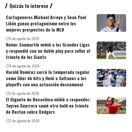
Quizás te interese
Cartageneros Michael Arroyo y Sean Paul
Liñán ganan protagonismo entre los
mejores prospectos de la MLB
5 de agosto de 2026
Reiver Sanmartín volvió a las Grandes Ligas
y respondió con un doble play para sellar el
triunfo de los Giants
4 de agosto de 2026
Harold Ramírez cerró la temporada regular
como líder de hits y llevó a Sultanes a los
playoffs con una actuación descomunal
3 de agosto de 2026
El Gigante de Bocachica volvió a responder:
Tayron Guerrero sumó otro hold en triunfo
de Boston sobre Dodgers
2 de agosto de 2026