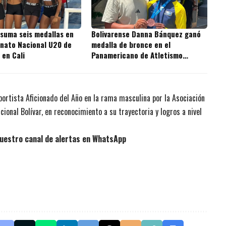
 suma seis medallas en
Bolivarense Danna Bánquez ganó
nato Nacional U20 de
medalla de bronce en el
 en Cali
Panamericano de Atletismo
Medellín 2026
ortista Aficionado del Año en la rama masculina por la Asociación
onal Bolívar, en reconocimiento a su trayectoria y logros a nivel
uestro canal de alertas en WhatsApp