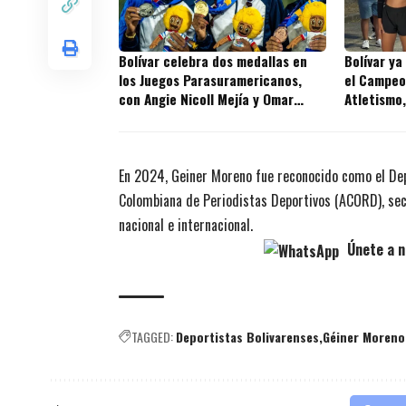
Bolívar celebra dos medallas en
Bolívar ya
los Juegos Parasuramericanos,
el Campeo
con Angie Nicoll Mejía y Omar
Atletismo,
Acosta
En 2024, Geiner Moreno fue reconocido como el Dep
Colombiana de Periodistas Deportivos (ACORD), secci
nacional e internacional.
Únete a n
TAGGED:
Deportistas Bolivarenses
Géiner Moreno