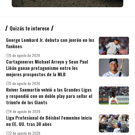
Quizás te interese
George Lombard Jr. debuta con jonrón en los
Yankees
5 de agosto de 2026
Cartageneros Michael Arroyo y Sean Paul
Liñán ganan protagonismo entre los
mejores prospectos de la MLB
5 de agosto de 2026
Reiver Sanmartín volvió a las Grandes Ligas
y respondió con un doble play para sellar el
triunfo de los Giants
4 de agosto de 2026
Liga Profesional de Béisbol Femenino inicia
en EE. UU. tras 30 años
2 de agosto de 2026