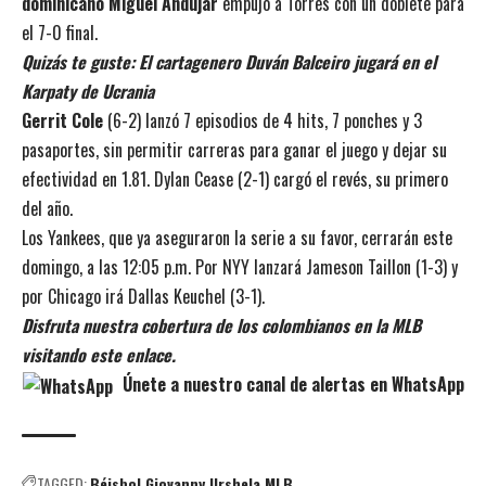
dominicano Miguel Andújar
empujó a Torres con un doblete para
el 7-0 final.
Quizás te guste:
El cartagenero Duván Balceiro jugará en el
Karpaty de Ucrania
Gerrit Cole
(6-2) lanzó 7 episodios de 4 hits, 7 ponches y 3
pasaportes, sin permitir carreras para ganar el juego y dejar su
efectividad en 1.81. Dylan Cease (2-1) cargó el revés, su primero
del año.
Los Yankees, que ya aseguraron la serie a su favor, cerrarán este
domingo, a las 12:05 p.m. Por NYY lanzará Jameson Taillon (1-3) y
por Chicago irá Dallas Keuchel (3-1).
Disfruta nuestra cobertura de los colombianos en la MLB
visitando este enlace.
Únete a nuestro canal de alertas en WhatsApp
TAGGED:
Béisbol
Giovanny Urshela
MLB