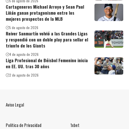
5 de agosto de 2026
Cartageneros Michael Arroyo y Sean Paul
Liñán ganan protagonismo entre los
mejores prospectos de la MLB
5 de agosto de 2026
Reiver Sanmartín volvió a las Grandes Ligas
y respondió con un doble play para sellar el
triunfo de los Giants
4 de agosto de 2026
Liga Profesional de Béisbol Femenino inicia
en EE. UU. tras 30 años
2 de agosto de 2026
Aviso Legal
Política de Privacidad
1xbet