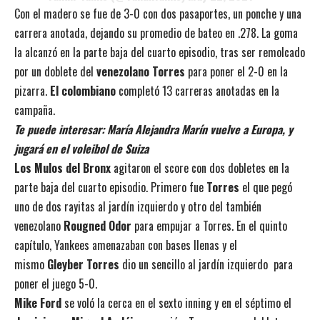
Con el madero se fue de 3-0 con dos pasaportes, un ponche y una
carrera anotada, dejando su promedio de bateo en .278. La goma
la alcanzó en la parte baja del cuarto episodio, tras ser remolcado
por un doblete del
venezolano Torres
para poner el 2-0 en la
pizarra.
El colombiano
completó 13 carreras anotadas en la
campaña.
Te puede interesar:
María Alejandra Marín vuelve a Europa, y
jugará en el voleibol de Suiza
Los Mulos del Bronx
agitaron el score con dos dobletes en la
parte baja del cuarto episodio. Primero fue
Torres
el que pegó
uno de dos rayitas al jardín izquierdo y otro del también
venezolano
Rougned Odor
para empujar a Torres. En el quinto
capítulo, Yankees amenazaban con bases llenas y el
mismo
Gleyber Torres
dio un sencillo al jardín izquierdo para
poner el juego 5-0.
Mike Ford
se voló la cerca en el sexto inning y en el séptimo el