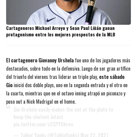
Cartageneros Michael Arroyo y Sean Paul Liñán ganan
protagonismo entre los mejores prospectos de la MLB
El cartagenero Giovanny Urshela
fue uno de los jugadores más
destacados, sobre todo en la defensiva. Luego de ser gran artífice
del triunfo del viernes
tras liderar un triple play
,
este sábado
Gio
inició dos doble plays, uno en la segunda entrada y el otro en
la cuarta, mientras que en el octavo inning atrapó un piconazo y
puso out a Nick Madrigal en el home.
Gio Urshela easily makes the out at the plate to
keep the shutout intact
pic.twitter.com/s2CPY5hrwc
— Talkin' Yanks (@TalkinYanks)
May 22, 2021