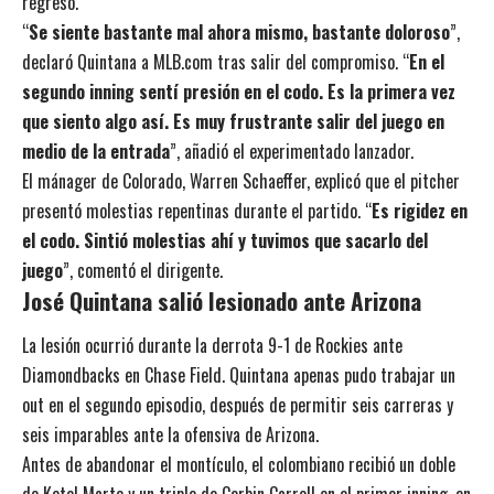
regreso.
“
Se siente bastante mal ahora mismo, bastante doloroso
”,
declaró Quintana a MLB.com tras salir del compromiso. “
En el
segundo inning sentí presión en el codo. Es la primera vez
que siento algo así. Es muy frustrante salir del juego en
medio de la entrada
”, añadió el experimentado lanzador.
El mánager de Colorado, Warren Schaeffer, explicó que el pitcher
presentó molestias repentinas durante el partido. “
Es rigidez en
el codo. Sintió molestias ahí y tuvimos que sacarlo del
juego
”, comentó el dirigente.
José Quintana salió lesionado ante Arizona
La lesión ocurrió durante la derrota 9-1 de Rockies ante
Diamondbacks en Chase Field. Quintana apenas pudo trabajar un
out en el segundo episodio, después de permitir seis carreras y
seis imparables ante la ofensiva de Arizona.
Antes de abandonar el montículo, el colombiano recibió un doble
de Ketel Marte y un triple de Corbin Carroll en el primer inning, en