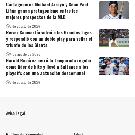
Cartageneros Michael Arroyo y Sean Paul
Liñán ganan protagonismo entre los
mejores prospectos de la MLB
5 de agosto de 2026
Reiver Sanmartín volvió a las Grandes Ligas
y respondió con un doble play para sellar el
triunfo de los Giants
4 de agosto de 2026
Harold Ramírez cerró la temporada regular
como líder de hits y llevó a Sultanes a los
playoffs con una actuación descomunal
3 de agosto de 2026
Aviso Legal
Política de Privacidad
1xbet