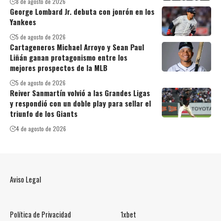
8 de agosto de 2026
George Lombard Jr. debuta con jonrón en los
Yankees
5 de agosto de 2026
Cartageneros Michael Arroyo y Sean Paul
Liñán ganan protagonismo entre los
mejores prospectos de la MLB
5 de agosto de 2026
Reiver Sanmartín volvió a las Grandes Ligas
y respondió con un doble play para sellar el
triunfo de los Giants
4 de agosto de 2026
Aviso Legal
Política de Privacidad
1xbet