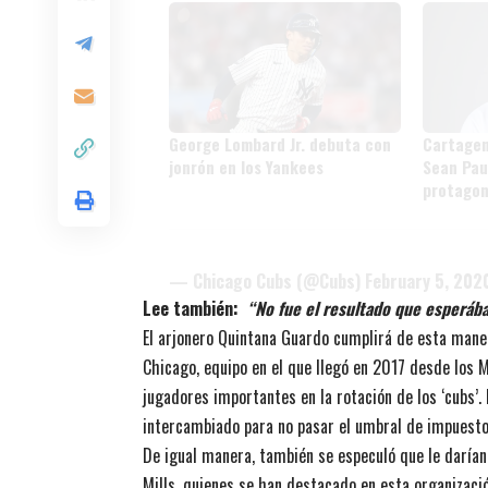
George Lombard Jr. debuta con
Cartagen
jonrón en los Yankees
Sean Pau
protagon
prospect
— Chicago Cubs (@Cubs)
February 5, 202
Lee también:
“No fue el resultado que esperáb
El arjonero Quintana Guardo cumplirá de esta mane
Chicago, equipo en el que llegó en 2017 desde los 
jugadores importantes en la rotación de los ‘cubs’.
intercambiado para no pasar el umbral de impuestos
De igual manera, también se especuló que le darían
Mills, quienes se han destacado en esta organizaci