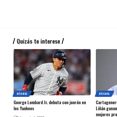
Quizás te interese
BÉISBOL
BÉISBOL
George Lombard Jr. debuta con jonrón en
Cartagenero
los Yankees
Liñán ganan
mejores pro