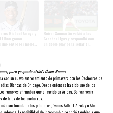
eros Michael Arroyo y
Reiver Sanmartín volvió a las
l Liñán ganan
Grandes Ligas y respondió con
ismo entre los mejores
un doble play para sellar el
os de la MLB
triunfo de los Giants
0
amos, pero ya quedó atrás”: Óscar Ramos
ra con un nuevo entrenamiento de primavera con los Cachorros de
Medias Blancas de Chicago. Desde entonces ha sido uno de los
 Los rumores afirmaban que el nacido en Arjona, Bolívar sería
 de lujos de los cachorros.
 más continuidad a los peloteros jóvenes Adbert Alzolay o Alec
ón. Además, la posibilidad de intercambio se abrió también a que