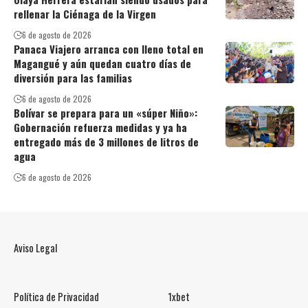
rellenar la Ciénaga de la Virgen
6 de agosto de 2026
Panaca Viajero arranca con lleno total en
Magangué y aún quedan cuatro días de
diversión para las familias
6 de agosto de 2026
Bolívar se prepara para un «súper Niño»:
Gobernación refuerza medidas y ya ha
entregado más de 3 millones de litros de
agua
6 de agosto de 2026
Aviso Legal
Política de Privacidad
1xbet