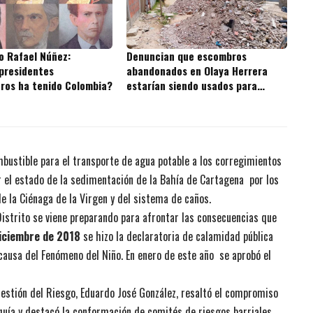
o Rafael Núñez:
Denuncian que escombros
presidentes
abandonados en Olaya Herrera
ros ha tenido Colombia?
estarían siendo usados para
rellenar la Ciénaga de la Virgen
mbustible para el transporte de agua potable a los corregimientos
er el estado de la sedimentación de la Bahía de Cartagena por los
de la Ciénaga de la Virgen y del sistema de caños.
Distrito se viene preparando para afrontar las consecuencias que
iciembre de 2018
se hizo la declaratoria de calamidad pública
a causa del Fenómeno del Niño. En enero de este año se aprobó el
 Gestión del Riesgo, Eduardo José González, resaltó el compromiso
quía y destacó la conformación de comités de riesgos barriales