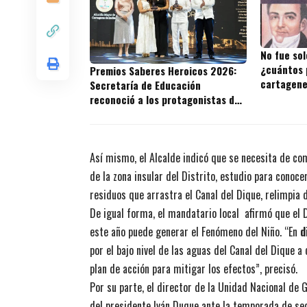
No fue sol
¿cuántos 
Premios Saberes Heroicos 2026:
cartagene
Secretaría de Educación
reconoció a los protagonistas de
la excelencia educativa en
Cartagena
Así mismo, el Alcalde indicó que se necesita de co
de la zona insular del Distrito, estudio para conoc
residuos que arrastra el Canal del Dique, relimpia 
De igual forma, el mandatario local afirmó que el 
este año puede generar el Fenómeno del Niño. “En
d
por el bajo nivel de las aguas del Canal del Dique 
plan de acción para mitigar los efectos”, precisó.
Por su parte, el director de la Unidad Nacional de
del presidente Iván Duque ante la temporada de se