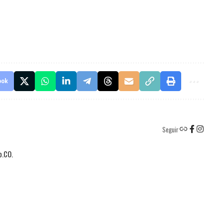
ook
Seguir
o.CO.