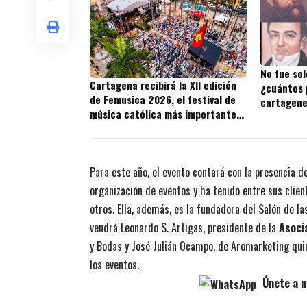
No fue sol
Cartagena recibirá la XII edición
¿cuántos 
de Femusica 2026, el festival de
cartagene
música católica más importante
del Caribe
Para este año, el evento contará con la presencia d
organización de eventos y ha tenido entre sus clien
otros. Ella, además, es la fundadora del Salón de la
vendrá Leonardo S. Artigas, presidente de la
Asoci
y Bodas y José Julián Ocampo, de Aromarketing quie
los eventos.
Únete a n