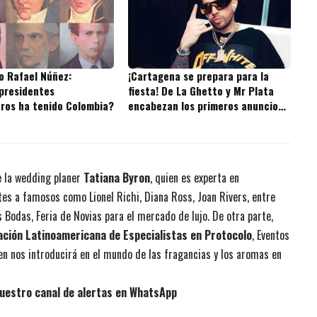
o Rafael Núñez:
¡Cartagena se prepara para la
presidentes
fiesta! De La Ghetto y Mr Plata
ros ha tenido Colombia?
encabezan los primeros anuncios
de WakandaFest 2026
e la wedding planer
Tatiana Byron
, quien es experta en
tes a famosos como Lionel Richi, Diana Ross, Joan Rivers, entre
s Bodas, Feria de Novias para el mercado de lujo. De otra parte,
ación Latinoamericana de Especialistas en Protocolo
, Eventos
n nos introducirá en el mundo de las fragancias y los aromas en
uestro canal de alertas en WhatsApp