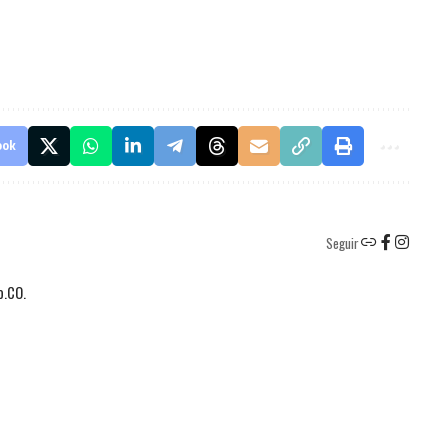
ook
Seguir
o.CO.