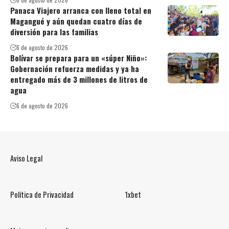
Panaca Viajero arranca con lleno total en
Magangué y aún quedan cuatro días de
diversión para las familias
6 de agosto de 2026
Bolívar se prepara para un «súper Niño»:
Gobernación refuerza medidas y ya ha
entregado más de 3 millones de litros de
agua
6 de agosto de 2026
Aviso Legal
Política de Privacidad
1xbet