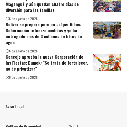
Magangué y aún quedan cuatro días de
diversión para las familias
6 de agosto de 2026
Bolívar se prepara para un «súper Niño»:
Gobernación refuerza medidas y ya ha
entregado más de 3 millones de litros de
agua
6 de agosto de 2026
Concejo aprueba la nueva Corporación de
las Fiestas; Dumek: “Se trata de fortalecer,
no de privatizar”
6 de agosto de 2026
Aviso Legal
Política de Privacidad
1xbet