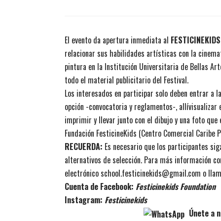
El evento da apertura inmediata al
FESTICINEKIDS
relacionar sus habilidades artísticas
con la cinema
pintura en la Institución Universitaria de Bellas Ar
todo el material publicitario del Festival.
Los interesados en participar solo deben entrar a l
opción
-convocatoria y reglamentos-
, all
í
visualizar
imprimir y llevar junto con el dibujo y una foto que
Fundación FesticineKids (Centro Comercial Caribe Pl
RECUERDA:
Es necesario que los
particip
antes sig
alternativos de selección. Para más información co
electrónico
school.festicinekids@gmail.com
o llam
Cuenta de Facebook:
Festicinekids Foundation
Instagram:
Festicinekids
Únete a n