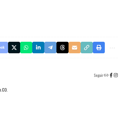
ook
Seguir
o.CO.