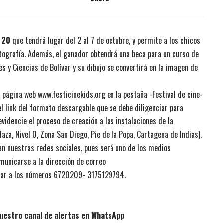
 20
que tendrá lugar del 2 al 7 de octubre, y permite a los chicos
tograf
ía. Además, el ganador obtendrá una beca para un curso de
tes y Ciencias de Bolívar y su dibujo se convertirá en la imagen de
a
pá
gina web
www.festicinekids.org
en la pestaña -Festival de cine-
 el link del formato descargable que se debe diligenciar para
 evidencie el proceso de creación a las instalaciones de la
aza, Nivel 0, Zona San Diego, Pie de la Popa, Cartagena de Indias).
an nuestras
redes sociales,
pues será uno de los medios
municarse a la dirección de correo
ar a los nú
meros 6720209-
3175129794
.
uestro canal de alertas en WhatsApp