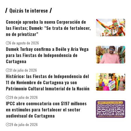
Quizás te interese
Concejo aprueba la nueva Corporación de
las Fiestas; Dumek: “Se trata de fortalecer,
no de privatizar”
6 de agosto de 2026
Dumek Turbay confirma a Beéle y Aria Vega
para las Fiestas de Independencia de
Cartagena
31 de julio de 2026
Histórico: las Fiestas de Independencia del
11 de Noviembre de Cartagena ya son
Patrimonio Cultural Inmaterial de la Nación
29 de julio de 2026
IPCC abre convocatoria con $197 millones
en estímulos para fortalecer el sector
audiovisual de Cartagena
29 de julio de 2026