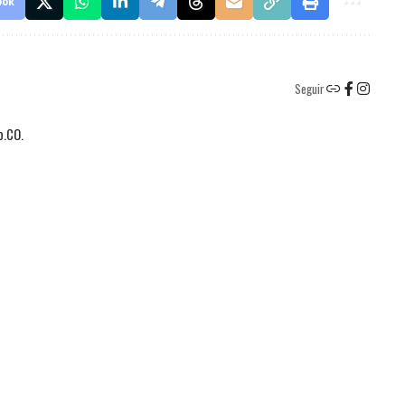
ook
Seguir
o.CO.