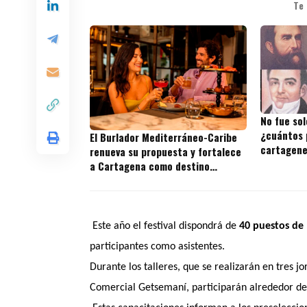
Te
No fue sol
¿cuántos 
El Burlador Mediterráneo-Caribe
cartagene
renueva su propuesta y fortalece
a Cartagena como destino
gastronómico internacional
Este año el festival dispondrá de
40 puestos de
participantes como asistentes.
Durante los talleres, que se realizarán en tres j
Comercial Getsemaní, participarán alrededor d