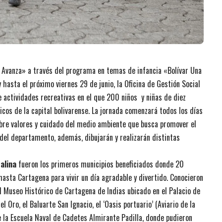
Sí Avanza» a través del programa en temas de infancia «Bolívar Una
 hasta el próximo viernes 29 de junio, la Oficina de Gestión Social
e actividades recreativas en el que 200 niños y niñas de diez
os de la capital bolivarense. La jornada comenzará todos los días
obre valores y cuidado del medio ambiente que busca promover el
z del departamento, además, dibujarán y realizarán distintas
alina
fueron los primeros municipios beneficiados donde 20
hasta Cartagena para vivir un día agradable y divertido. Conocieron
el Museo Histórico de Cartagena de Indias ubicado en el Palacio de
el Oro, el Baluarte San Ignacio, el ‘Oasis portuario’ (Aviario de la
e la Escuela Naval de Cadetes Almirante Padilla, donde pudieron