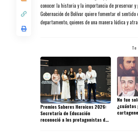
conocer la historia y la importancia de preservar y
Gobernación de Bolívar quiere fomentar el sentido 
departamento, quienes de una manera lúdica y atra
Te
No fue sol
¿cuántos 
Premios Saberes Heroicos 2026:
cartagene
Secretaría de Educación
reconoció a los protagonistas de
la excelencia educativa en
Cartagena