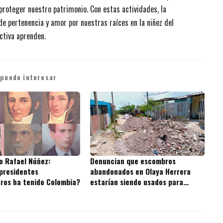
 proteger nuestro patrimonio. Con estas actividades, la
de pertenencia y amor por nuestras raíces en la niñez del
ctiva aprenden.
 puede interesar
o Rafael Núñez:
Denuncian que escombros
presidentes
abandonados en Olaya Herrera
ros ha tenido Colombia?
estarían siendo usados para
rellenar la Ciénaga de la Virgen