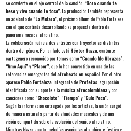
se convierte en el eje central de la canción:
“Gozo cuando te
beso y vivo cuando te toco”
. La producción también representa
un adelanto de
“La Melaza”
, el próximo álbum de Pablo Fortaleza,
con el que continúa desarrollando su propuesta dentro del
panorama musical afrolatino.
La colaboración reúne a dos artistas con trayectorias distintas
dentro del género. Por un lado está
Héctor Nazza
, cantante
cartagenero reconocido por temas como
“Cuando Me Abrazas”
,
“Amo Aquí”
y
“Placer”
, que lo han convertido en una de las
referencias emergentes del
afrobeats en español
. Por el otro
aparece
Pablo Fortaleza
, integrante de
Profetas
, agrupación
identificada por su aporte a la
música afrocolombiana
y por
canciones como
“Chocolate”
,
“Tiempo”
y
“Cule Poco”
.
Según la información entregada por los artistas, la unión surgió
de manera natural a partir de afinidades musicales y de una
visión compartida sobre la evolución del sonido afrolatino.
Mientras Nazza aporta melodías asociadas al ambiente festivo y