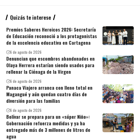
Quizás te interese
Premios Saberes Heroicos 2026: Secretaría
de Educación reconoció a los protagonistas
de la excelencia educativa en Cartagena
6 de agosto de 2026
Denuncian que escombros abandonados en
Olaya Herrera estarían siendo usados para
rellenar la Ciénaga de la Virgen
6 de agosto de 2026
Panaca Viajero arranca con lleno total en
Magangué y aún quedan cuatro días de
diversión para las familias
6 de agosto de 2026
Bolívar se prepara para un «súper Niño»:
Gobernación refuerza medidas y ya ha
entregado más de 3 millones de litros de
agua