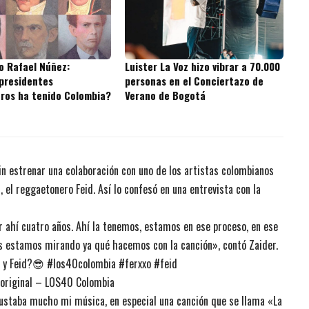
o Rafael Núñez:
Luister La Voz hizo vibrar a 70.000
presidentes
personas en el Conciertazo de
ros ha tenido Colombia?
Verano de Bogotá
in estrenar una colaboración con uno de los artistas colombianos
el reggaetonero Feid. Así lo confesó en una entrevista con la
 ahí cuatro años. Ahí la tenemos, estamos en ese proceso, en ese
es estamos mirando ya qué hacemos con la canción», contó Zaider.
r y Feid?😎
#los40colombia
#ferxxo
#feid
original – LOS40 Colombia
ustaba mucho mi música, en especial una canción que se llama «La