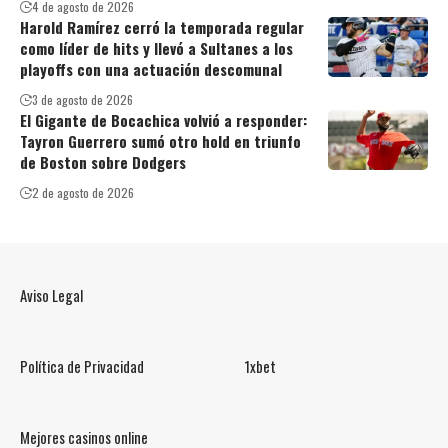
4 de agosto de 2026
Harold Ramírez cerró la temporada regular
como líder de hits y llevó a Sultanes a los
playoffs con una actuación descomunal
3 de agosto de 2026
El Gigante de Bocachica volvió a responder:
Tayron Guerrero sumó otro hold en triunfo
de Boston sobre Dodgers
2 de agosto de 2026
Aviso Legal
Política de Privacidad
1xbet
Mejores casinos online