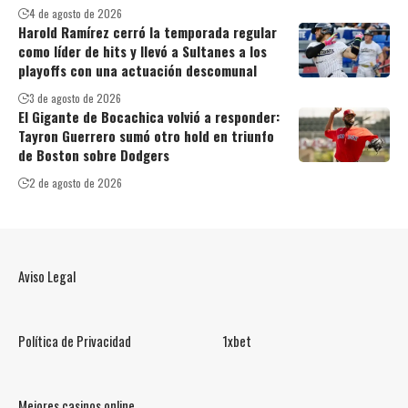
4 de agosto de 2026
Harold Ramírez cerró la temporada regular
como líder de hits y llevó a Sultanes a los
playoffs con una actuación descomunal
3 de agosto de 2026
El Gigante de Bocachica volvió a responder:
Tayron Guerrero sumó otro hold en triunfo
de Boston sobre Dodgers
2 de agosto de 2026
Aviso Legal
Política de Privacidad
1xbet
Mejores casinos online