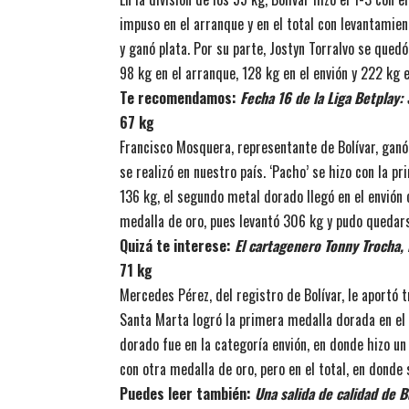
impuso en el arranque y en el total con levantamie
y ganó plata. Por su parte, Jostyn Torralvo se qued
98 kg en el arranque, 128 kg en el envión y 222 kg e
Te recomendamos:
Fecha 16 de la Liga Betplay:
67 kg
Francisco Mosquera, representante de Bolívar, ganó
se realizó en nuestro país. ‘Pacho’ se hizo con la p
136 kg, el segundo metal dorado llegó en el envión c
medalla de oro, pues levantó 306 kg y pudo quedars
Quizá te interese:
El cartagenero Tonny Trocha, 
71 kg
Mercedes Pérez, del registro de Bolívar, le aportó
Santa Marta logró la primera medalla dorada en el 
dorado fue en la categoría envión, en donde hizo un
con otra medalla de oro, pero en el total, en donde
Puedes leer también:
Una salida de calidad de B