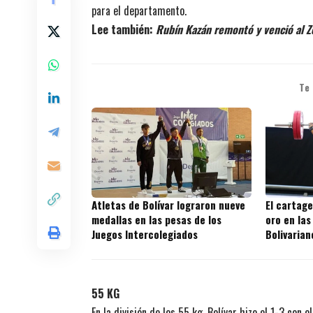
para el departamento.
Lee también:
Rubín Kazán remontó y venció al Z
Te
Atletas de Bolívar lograron nueve
El cartage
medallas en las pesas de los
oro en las
Juegos Intercolegiados
Bolivarian
55 KG
En la división de los 55 kg, Bolívar hizo el 1-3 con 