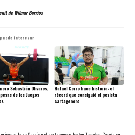
enit de Wilmar Barrios
 puede interesar
nero Sebastián Olivares,
Rafael Cerro hace historia: el
 pesas de los Juegos
récord que consiguió el pesista
os
cartagenero
el arjonero Jairo García y el cartagenero Jostyn Torralvo. García se