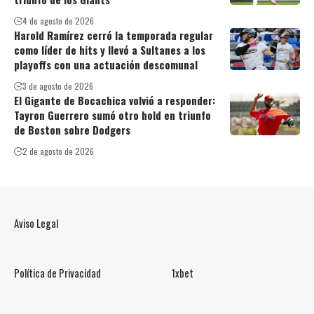
4 de agosto de 2026
Harold Ramírez cerró la temporada regular
como líder de hits y llevó a Sultanes a los
playoffs con una actuación descomunal
3 de agosto de 2026
El Gigante de Bocachica volvió a responder:
Tayron Guerrero sumó otro hold en triunfo
de Boston sobre Dodgers
2 de agosto de 2026
Aviso Legal
Política de Privacidad
1xbet