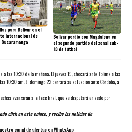
las para Bolívar en el
o internacional de
Bolívar perdió con Magdalena en
n Bucaramanga
el segundo partido del zonal sub-
13 de fútbol
a a las 10:30 de la mañana. El jueves 19, chocará ante Tolima a las
 a las 10:30 am. El domingo 22 cerrará su actuación ante Córdoba, a
 fechas avanzarán a la fase final, que se disputará en sede por
do click en este enlace, y recibe las noticias de
uestro canal de alertas en WhatsApp