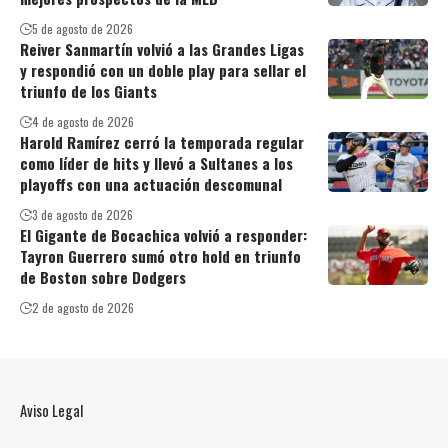
5 de agosto de 2026
Reiver Sanmartín volvió a las Grandes Ligas
y respondió con un doble play para sellar el
triunfo de los Giants
4 de agosto de 2026
Harold Ramírez cerró la temporada regular
como líder de hits y llevó a Sultanes a los
playoffs con una actuación descomunal
3 de agosto de 2026
El Gigante de Bocachica volvió a responder:
Tayron Guerrero sumó otro hold en triunfo
de Boston sobre Dodgers
2 de agosto de 2026
Aviso Legal