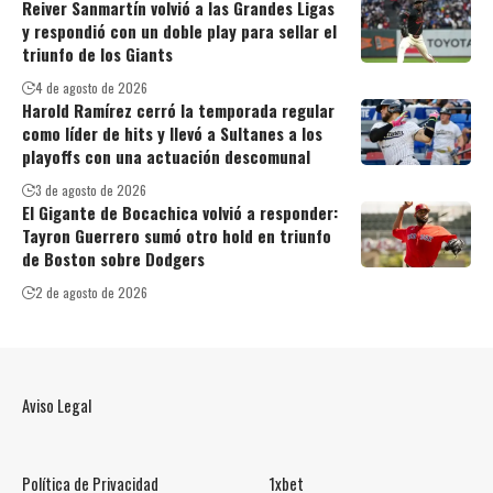
Reiver Sanmartín volvió a las Grandes Ligas
y respondió con un doble play para sellar el
triunfo de los Giants
4 de agosto de 2026
Harold Ramírez cerró la temporada regular
como líder de hits y llevó a Sultanes a los
playoffs con una actuación descomunal
3 de agosto de 2026
El Gigante de Bocachica volvió a responder:
Tayron Guerrero sumó otro hold en triunfo
de Boston sobre Dodgers
2 de agosto de 2026
Aviso Legal
Política de Privacidad
1xbet