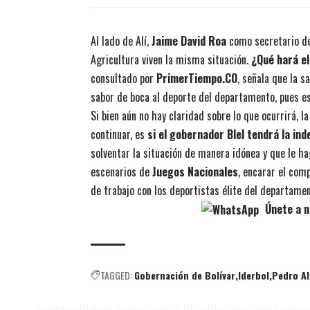
Al lado de Alí,
Jaime David Roa
como secretario de
Agricultura viven la misma situación.
¿Qué hará el
consultado por
PrimerTiempo.CO
, señala que la s
sabor de boca al deporte del departamento, pues e
Si bien aún no hay claridad sobre lo que ocurrirá, l
continuar, es
si el gobernador Blel tendrá la in
solventar la situación de manera idónea y que le h
escenarios de
Juegos Nacionales
, encarar el com
de trabajo con los deportistas élite del departame
Únete a n
TAGGED:
Gobernación de Bolívar
Iderbol
Pedro Al