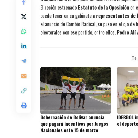
El recién estrenado
Estatuto de la Oposición
en e
puede tener en su gabinete a
representantes de l
el anuncio de Cambio Radical, se puso en el ojo de
electorales con ese partido, entre ellos,
Pedro Alí 
Te
Gobernación de Bolívar anuncia
IDERBOL in
que pagará incentivos por Juegos
el deport
Nacionales este 15 de marzo