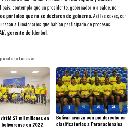
l país, contempla que un presidente, gobernador o alcalde, no
os partidos que no se declaren de gobierno
. Así las cosas, con
 huracán a funcionarios que habían participado de procesos
Alí, gerente de Iderbol
.
 puede interesar
Bolívar avanza con pie derecho en
virtió $7 mil millones en
clasificatorios a Paranacionales
e bolivarense en 2022