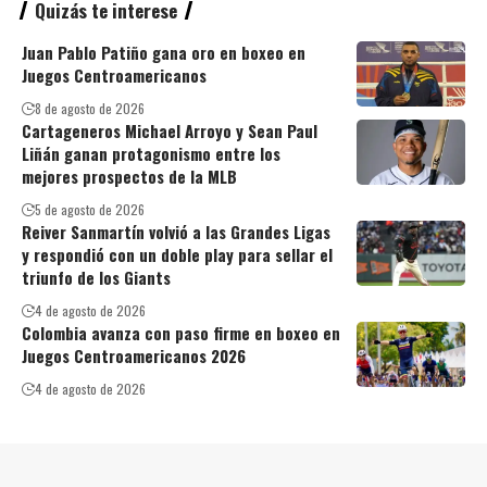
Quizás te interese
Juan Pablo Patiño gana oro en boxeo en
Juegos Centroamericanos
8 de agosto de 2026
Cartageneros Michael Arroyo y Sean Paul
Liñán ganan protagonismo entre los
mejores prospectos de la MLB
5 de agosto de 2026
Reiver Sanmartín volvió a las Grandes Ligas
y respondió con un doble play para sellar el
triunfo de los Giants
4 de agosto de 2026
Colombia avanza con paso firme en boxeo en
Juegos Centroamericanos 2026
4 de agosto de 2026