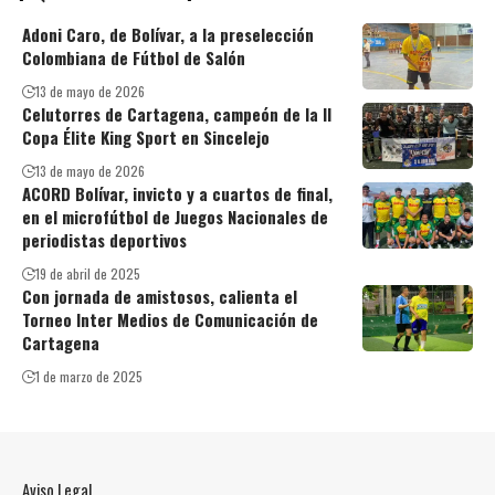
Adoni Caro, de Bolívar, a la preselección
Colombiana de Fútbol de Salón
13 de mayo de 2026
Celutorres de Cartagena, campeón de la II
Copa Élite King Sport en Sincelejo
13 de mayo de 2026
ACORD Bolívar, invicto y a cuartos de final,
en el microfútbol de Juegos Nacionales de
periodistas deportivos
19 de abril de 2025
Con jornada de amistosos, calienta el
Torneo Inter Medios de Comunicación de
Cartagena
1 de marzo de 2025
Aviso Legal