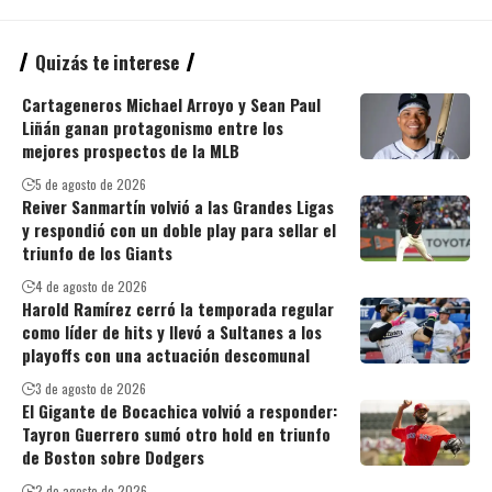
Quizás te interese
Cartageneros Michael Arroyo y Sean Paul
Liñán ganan protagonismo entre los
mejores prospectos de la MLB
5 de agosto de 2026
Reiver Sanmartín volvió a las Grandes Ligas
y respondió con un doble play para sellar el
triunfo de los Giants
4 de agosto de 2026
Harold Ramírez cerró la temporada regular
como líder de hits y llevó a Sultanes a los
playoffs con una actuación descomunal
3 de agosto de 2026
El Gigante de Bocachica volvió a responder:
Tayron Guerrero sumó otro hold en triunfo
de Boston sobre Dodgers
2 de agosto de 2026