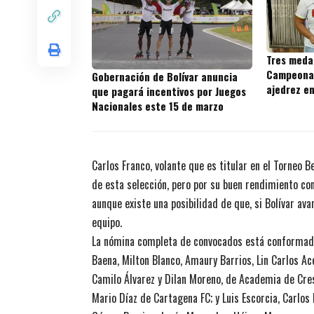
Tres medal
Campeonat
Gobernación de Bolívar anuncia
ajedrez e
que pagará incentivos por Juegos
Nacionales este 15 de marzo
Carlos Franco, volante que es titular en el Torneo 
de esta selección, pero por su buen rendimiento co
aunque existe una posibilidad de que, si Bolívar ava
equipo.
La nómina completa de convocados está conformada p
Baena, Milton Blanco, Amaury Barrios, Lin Carlos Ac
Camilo Álvarez y Dilan Moreno, de Academia de Cres
Mario Díaz de Cartagena FC; y Luis Escorcia, Carlos