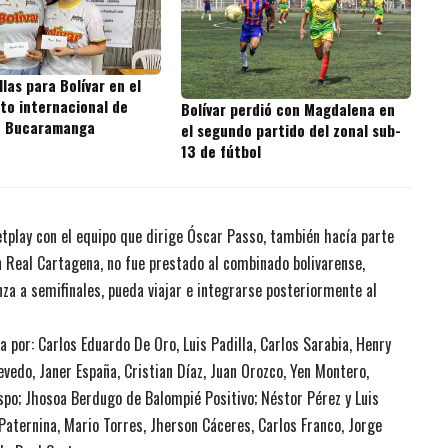
las para Bolívar en el
o internacional de
Bolívar perdió con Magdalena en
n Bucaramanga
el segundo partido del zonal sub-
13 de fútbol
Betplay con el equipo que dirige Óscar Passo, también hacía parte
n Real Cartagena, no fue prestado al combinado bolivarense,
nza a semifinales, pueda viajar e integrarse posteriormente al
or: Carlos Eduardo De Oro, Luis Padilla, Carlos Sarabia, Henry
evedo, Janer España, Cristian Díaz, Juan Orozco, Yen Montero,
po; Jhosoa Berdugo de Balompié Positivo; Néstor Pérez y Luis
 Paternina, Mario Torres, Jherson Cáceres, Carlos Franco, Jorge