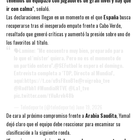
tenemos un equipazo con jugadores de gran nivel y hay que
ir con calma
”, señaló.
Las declaraciones llegan en un momento en el que
España
busca
recuperarse tras el inesperado empate frente a Cabo Verde,
resultado que generó críticas y aumentó la presión sobre uno de
los favoritos al título.
🗣️Lamine: "Me encuentro muy bien, preparado para
lo que el 'míster' quiera. Pero no es el momento de
un partido entero".
@SEFutbol
le espera el domingo.
Entrevista completa a 'TDP, Directo al Mundial',
aquí:
https://t.co/u9sF8xoB1e
@roigroba_tve
@Rodfbh1
#MundialRTVE
@La1_tve
pic.twitter.com/tVuArvk48b
— Teledeporte (@teledeporte)
June 19, 2026
De cara al próximo compromiso frente a
Arabia Saudita
, Yamal
dejó claro que el equipo debe reaccionar para encaminar su
clasificación a la siguiente ronda.