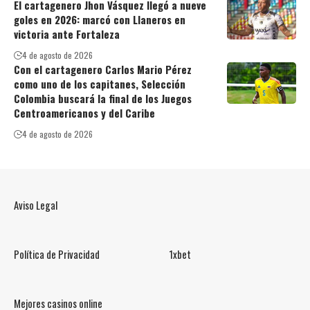
El cartagenero Jhon Vásquez llegó a nueve
goles en 2026: marcó con Llaneros en
victoria ante Fortaleza
4 de agosto de 2026
Con el cartagenero Carlos Mario Pérez
como uno de los capitanes, Selección
Colombia buscará la final de los Juegos
Centroamericanos y del Caribe
4 de agosto de 2026
Aviso Legal
Política de Privacidad
1xbet
Mejores casinos online