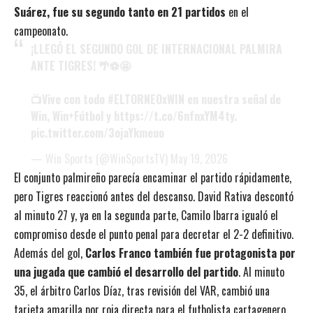
Suárez, fue su segundo tanto en 21 partidos
en el
campeonato.
¡LLEGÓ EL SEGUNDO GOL DE INTERNACIONAL PALMIRA
ANTE TIGRES! 🌴⚽🤩
📺Vive con todo
#ELTORNEOxWIN
en nuestra señal de
Win, Win+Fútbol y
https://t.co/6nfnxYM4ty
.
pic.twitter.com/3ojaYkmeuo
— Win Sports (@WinSportsTV)
May 19, 2026
El conjunto palmireño parecía encaminar el partido rápidamente,
pero Tigres reaccionó antes del descanso. David Rativa descontó
al minuto 27 y, ya en la segunda parte, Camilo Ibarra igualó el
compromiso desde el punto penal para decretar el 2-2 definitivo.
Además del gol,
Carlos Franco también fue protagonista por
una jugada que cambió el desarrollo del partido
. Al minuto
35, el árbitro Carlos Díaz, tras revisión del VAR, cambió una
tarjeta amarilla por roja directa para el futbolista cartagenero