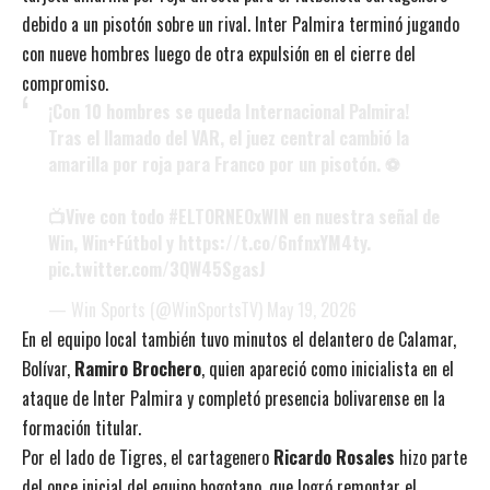
debido a un pisotón sobre un rival. Inter Palmira terminó jugando
con nueve hombres luego de otra expulsión en el cierre del
compromiso.
¡Con 10 hombres se queda Internacional Palmira!
Tras el llamado del VAR, el juez central cambió la
amarilla por roja para Franco por un pisotón. ⚽
📺Vive con todo
#ELTORNEOxWIN
en nuestra señal de
Win, Win+Fútbol y
https://t.co/6nfnxYM4ty
.
pic.twitter.com/3QW45SgasJ
— Win Sports (@WinSportsTV)
May 19, 2026
En el equipo local también tuvo minutos el delantero de Calamar,
Bolívar,
Ramiro Brochero
, quien apareció como inicialista en el
ataque de Inter Palmira y completó presencia bolivarense en la
formación titular.
Por el lado de Tigres, el cartagenero
Ricardo Rosales
hizo parte
del once inicial del equipo bogotano, que logró remontar el