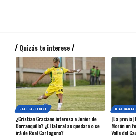
Quizás te interese
REAL CARTAGENA
REAL CARTA
¿Cristian Graciano interesa a Junior de
[La previa]
Barranquilla? ¿El lateral se quedará o se
Morón un fo
irá de Real Cartagena?
Valle del C