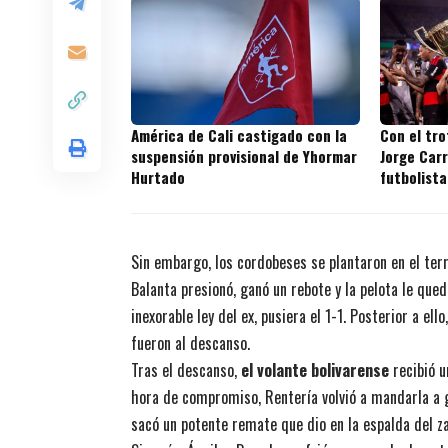
América de Cali castigado con la
Con el tr
suspensión provisional de Yhormar
Jorge Carr
Hurtado
futbolista
títulos en
Sin embargo, los cordobeses se plantaron en el terr
Balanta presionó, ganó un rebote y la pelota le qu
inexorable ley del ex, pusiera el 1-1. Posterior a el
fueron al descanso.
Tras el descanso,
el volante bolivarense
recibió u
hora de compromiso, Rentería volvió a mandarla a g
sacó un potente remate que dio en la espalda del z