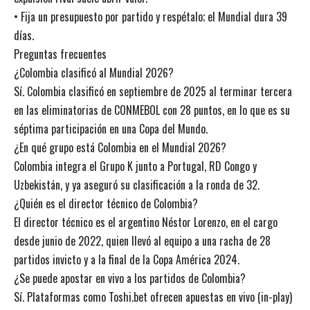
• Fija un presupuesto por partido y respétalo; el Mundial dura 39
días.
Preguntas frecuentes
¿Colombia clasificó al Mundial 2026?
Sí. Colombia clasificó en septiembre de 2025 al terminar tercera
en las eliminatorias de CONMEBOL con 28 puntos, en lo que es su
séptima participación en una Copa del Mundo.
¿En qué grupo está Colombia en el Mundial 2026?
Colombia integra el Grupo K junto a Portugal, RD Congo y
Uzbekistán, y ya aseguró su clasificación a la ronda de 32.
¿Quién es el director técnico de Colombia?
El director técnico es el argentino Néstor Lorenzo, en el cargo
desde junio de 2022, quien llevó al equipo a una racha de 28
partidos invicto y a la final de la Copa América 2024.
¿Se puede apostar en vivo a los partidos de Colombia?
Sí. Plataformas como Toshi.bet ofrecen apuestas en vivo (in-play)