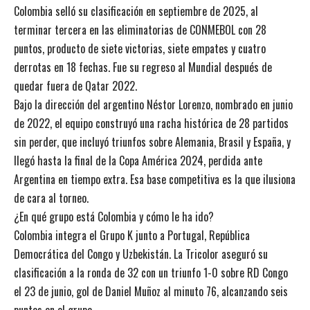
Colombia selló su clasificación en septiembre de 2025, al
terminar tercera en las eliminatorias de CONMEBOL con 28
puntos, producto de siete victorias, siete empates y cuatro
derrotas en 18 fechas. Fue su regreso al Mundial después de
quedar fuera de Qatar 2022.
Bajo la dirección del argentino Néstor Lorenzo, nombrado en junio
de 2022, el equipo construyó una racha histórica de 28 partidos
sin perder, que incluyó triunfos sobre Alemania, Brasil y España, y
llegó hasta la final de la Copa América 2024, perdida ante
Argentina en tiempo extra. Esa base competitiva es la que ilusiona
de cara al torneo.
¿En qué grupo está Colombia y cómo le ha ido?
Colombia integra el Grupo K junto a Portugal, República
Democrática del Congo y Uzbekistán. La Tricolor aseguró su
clasificación a la ronda de 32 con un triunfo 1-0 sobre RD Congo
el 23 de junio, gol de Daniel Muñoz al minuto 76, alcanzando seis
puntos en el grupo.