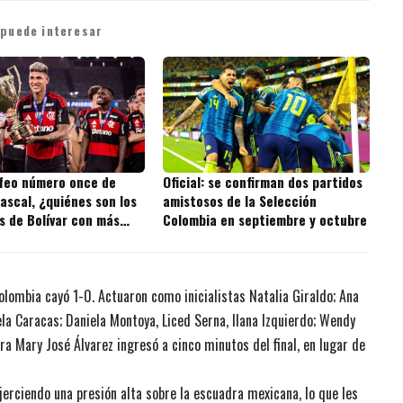
 puede interesar
ofeo número once de
Oficial: se confirman dos partidos
ascal, ¿quiénes son los
amistosos de la Selección
s de Bolívar con más
Colombia en septiembre y octubre
 la historia?
olombia cayó 1-0. Actuaron como inicialistas Natalia Giraldo; Ana
la Caracas; Daniela Montoya, Liced Serna, Ilana Izquierdo; Wendy
ra Mary José Álvarez ingresó a cinco minutos del final, en lugar de
ejerciendo una presión alta sobre la escuadra mexicana, lo que les