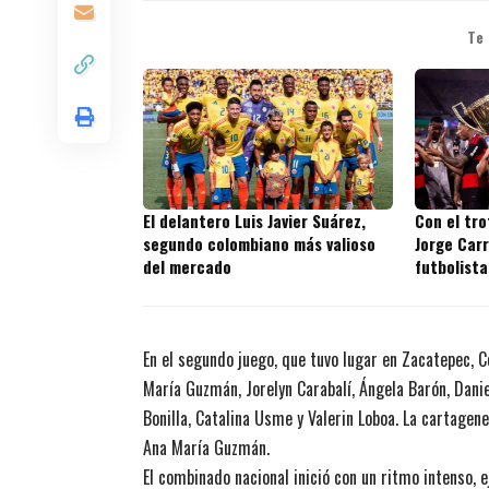
Te
El delantero Luis Javier Suárez,
Con el tr
segundo colombiano más valioso
Jorge Carr
del mercado
futbolista
títulos en
En el segundo juego, que tuvo lugar en Zacatepec, C
María Guzmán, Jorelyn Carabalí, Ángela Barón, Danie
Bonilla, Catalina Usme y Valerin Loboa. La cartagene
Ana María Guzmán.
El combinado nacional inició con un ritmo intenso, 