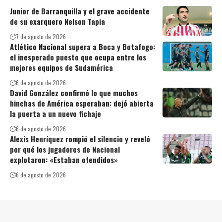
Junior de Barranquilla y el grave accidente
de su exarquero Nelson Tapia
7 de agosto de 2026
Atlético Nacional supera a Boca y Botafogo:
el inesperado puesto que ocupa entre los
mejores equipos de Sudamérica
6 de agosto de 2026
David González confirmó lo que muchos
hinchas de América esperaban: dejó abierta
la puerta a un nuevo fichaje
6 de agosto de 2026
Alexis Henríquez rompió el silencio y reveló
por qué los jugadores de Nacional
explotaron: «Estaban ofendidos»
6 de agosto de 2026