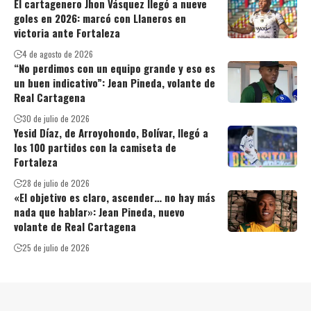
El cartagenero Jhon Vásquez llegó a nueve
goles en 2026: marcó con Llaneros en
victoria ante Fortaleza
4 de agosto de 2026
“No perdimos con un equipo grande y eso es
un buen indicativo”: Jean Pineda, volante de
Real Cartagena
30 de julio de 2026
Yesid Díaz, de Arroyohondo, Bolívar, llegó a
los 100 partidos con la camiseta de
Fortaleza
28 de julio de 2026
«El objetivo es claro, ascender… no hay más
nada que hablar»: Jean Pineda, nuevo
volante de Real Cartagena
25 de julio de 2026