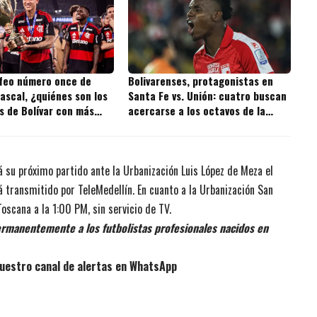
ofeo número once de
Bolivarenses, protagonistas en
ascal, ¿quiénes son los
Santa Fe vs. Unión: cuatro buscan
s de Bolívar con más
acercarse a los octavos de la
 la historia?
Copa BetPlay
á su próximo partido ante la Urbanización Luis López de Meza el
á transmitido por TeleMedellín. En cuanto a la Urbanización San
oscana a la 1:00 PM, sin servicio de TV.
rmanentemente a los futbolistas profesionales nacidos en
uestro canal de alertas en WhatsApp