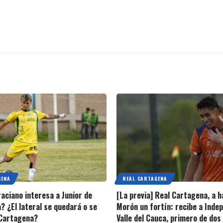
GENA
REAL CARTAGENA
raciano interesa a Junior de
[La previa] Real Cartagena, a h
? ¿El lateral se quedará o se
Morón un fortín: recibe a Inde
 Cartagena?
Valle del Cauca, primero de dos