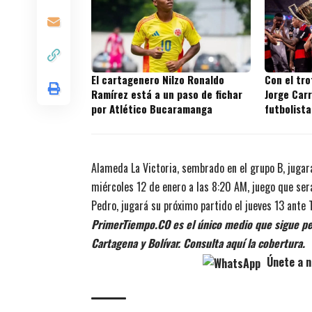
El cartagenero Nilzo Ronaldo
Con el tr
Ramírez está a un paso de fichar
Jorge Carr
por Atlético Bucaramanga
futbolista
títulos en
Alameda La Victoria, sembrado en el grupo B, jugar
miércoles 12 de enero a las 8:20 AM, juego que ser
Pedro, jugará su próximo partido el jueves 13 ante T
PrimerTiempo.CO es el único medio que sigue pe
Cartagena y Bolívar. Consulta aquí la cobertura.
Únete a n