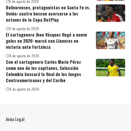
5 de agosto de 2026
Bolivarenses, protagonistas en Santa Fe vs.
Unión: cuatro buscan acercarse a los
octavos de la Copa BetPlay
5 de agosto de 2026
El cartagenero Jhon Vásquez llegó a nueve
goles en 2026: marcó con Llaneros en
victoria ante Fortaleza
4 de agosto de 2026
Con el cartagenero Carlos Mario Pérez
como uno de los capitanes, Selección
Colombia buscará la final de los Juegos
Centroamericanos y del Caribe
4 de agosto de 2026
Aviso Legal