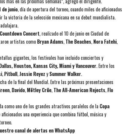
dos más en las próximas semanas”, agregó el dirigente.
1 de junio
, día de apertura del torneo, cuando miles de aficionados
r la victoria de la selección mexicana en su debut mundialista.
adalajara.
Countdown Concert
, realizado el 10 de junio en Ciudad de
ntaron artistas como
Bryan Adams
,
The Beaches
,
Nora Fatehi
,
allas gigantes, los festivales han incluido conciertos y
Dallas, Houston, Kansas City, Miami y Vancouver
. Entre los
si
,
Pitbull
,
Jessie Reyez
y
Summer Walker
.
echa de la final del Mundial. Entre las próximas presentaciones
Green
,
Davido
,
Mötley Crüe
,
The All-American Rejects
,
Flo
da como uno de los grandes atractivos paralelos de la
Copa
e aficionados una experiencia que combina fútbol, música y
torneo.
uestro canal de alertas en WhatsApp