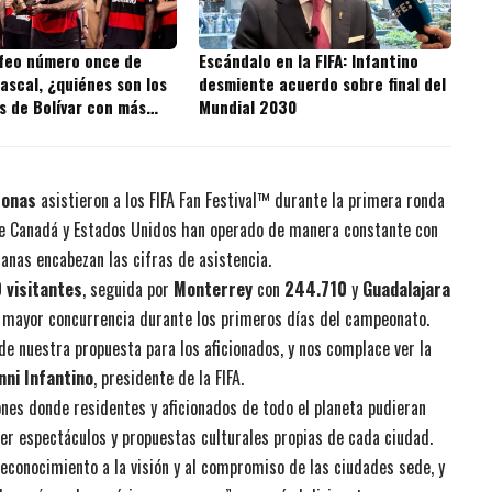
ofeo número once de
Escándalo en la FIFA: Infantino
ascal, ¿quiénes son los
desmiente acuerdo sobre final del
s de Bolívar con más
Mundial 2030
 la historia?
sonas
asistieron a los FIFA Fan Festival™ durante la primera ronda
s de Canadá y Estados Unidos han operado de manera constante con
nas encabezan las cifras de asistencia.
 visitantes
, seguida por
Monterrey
con
244.710
y
Guadalajara
n mayor concurrencia durante los primeros días del campeonato.
 de nuestra propuesta para los aficionados, y nos complace ver la
nni Infantino
, presidente de la FIFA.
iones donde residentes y aficionados de todo el planeta pudieran
cer espectáculos y propuestas culturales propias de cada ciudad.
econocimiento a la visión y al compromiso de las ciudades sede, y