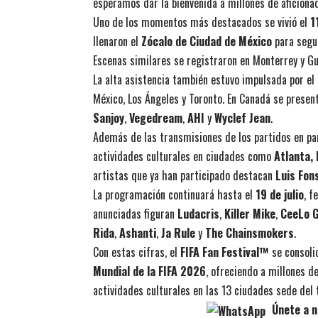
esperamos dar la bienvenida a millones de aficiona
Uno de los momentos más destacados se vivió el
1
llenaron el
Zócalo de Ciudad de México
para segui
Escenas similares se registraron en Monterrey y Gu
La alta asistencia también estuvo impulsada por el
México, Los Ángeles y Toronto. En Canadá se prese
Sanjoy
,
Vegedream
,
AHI
y
Wyclef Jean
.
Además de las transmisiones de los partidos en pant
actividades culturales en ciudades como
Atlanta, 
artistas que ya han participado destacan
Luis Fon
La programación continuará hasta el
19 de julio
, f
anunciadas figuran
Ludacris
,
Killer Mike
,
CeeLo 
Rida
,
Ashanti
,
Ja Rule
y
The Chainsmokers
.
Con estas cifras, el
FIFA Fan Festival™
se consoli
Mundial de la FIFA 2026
, ofreciendo a millones d
actividades culturales en las 13 ciudades sede del 
Únete a n