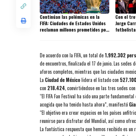
Continúan las polémicas en la
Con el tr
FIFA: Ciudades de Estados Unidos
Jorge Carr
reclaman millones prometidos por
futbolista
la entidad
títulos en
De acuerdo con la FIFA, un total de
1.992.302 per
de encuentros, finalizada el 17 de junio. Las sede
aforos completos, mientras que las ciudades mexica
La
Ciudad de México
lidera el listado con
527.100
con
218.424
, convirtiéndose en las tres sedes co
“El FIFA Fan Festival ha sido una parte fundamental
acogida que ha tenido hasta ahora”, manifestó
Gia
“El objetivo era crear espacios en los países anfitr
reunirse para disfrutar del Mundial, así como ofre
La fantástica respuesta que hemos recibido es un r