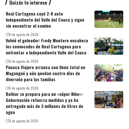
Quizás te interese
Real Cartagena cayó 2-0 ante
Independiente del Valle del Cauca y sigue
sin encontrar el camino
6 de agosto de 2026
Volvió el goleador: Fredy Montero encabeza
los convocados de Real Cartagena para
enfrentar a Independiente Valle del Cauca
6 de agosto de 2026
Panaca Viajero arranca con lleno total en
Magangué y aún quedan cuatro días de
diversión para las familias
6 de agosto de 2026
Bolívar se prepara para un «súper Niño»:
Gobernación refuerza medidas y ya ha
entregado más de 3 millones de litros de
agua
6 de agosto de 2026