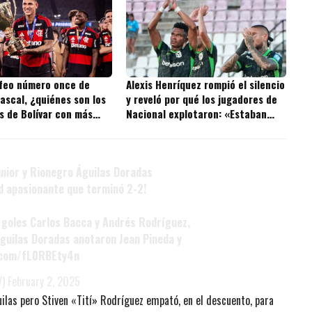
ofeo número once de
Alexis Henríquez rompió el silencio
ascal, ¿quiénes son los
y reveló por qué los jugadores de
s de Bolívar con más
Nacional explotaron: «Estaban
 la historia?
ofendidos»
unior y Rionegro Águilas Doradas
d apasionante que terminó 2-2!
 goles Carlos Bacca y Andrés Rodríguez,
guilas Doradas anotaron Jean Pineda y
r.com/fL0RBEty4n
V)
February 2, 2025
guilas pero Stiven «Tití» Rodríguez empató, en el descuento, para