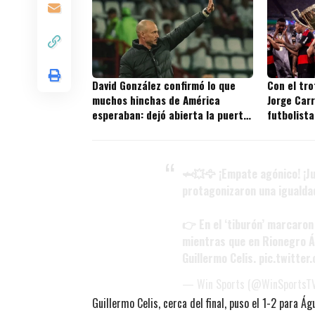
David González confirmó lo que
Con el tr
muchos hinchas de América
Jorge Carr
esperaban: dejó abierta la puerta
futbolista
a un nuevo fichaje
títulos en
🦈💥🦅 ¡Empate agónico! ¡J
protagonizaron una igualda
👉 En el ‘tiburón’ marcaron
mientras que en Rionegro Á
Guillermo Celis.
pic.twitte
— Win Sports (@WinSportsT
Guillermo Celis, cerca del final, puso el 1-2 para Á