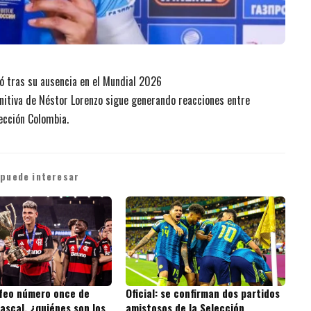
ó tras su ausencia en el Mundial 2026
finitiva de Néstor Lorenzo sigue generando reacciones entre
ección Colombia.
 puede interesar
ofeo número once de
Oficial: se confirman dos partidos
ascal, ¿quiénes son los
amistosos de la Selección