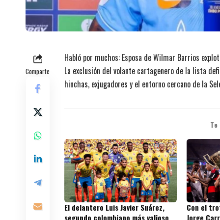
Habló por muchos: Esposa de Wilmar Barrios explot
La exclusión del volante cartagenero de la lista de
Comparte
hinchas, exjugadores y el entorno cercano de la Sel
Te
El delantero Luis Javier Suárez,
Con el tr
segundo colombiano más valioso
Jorge Carr