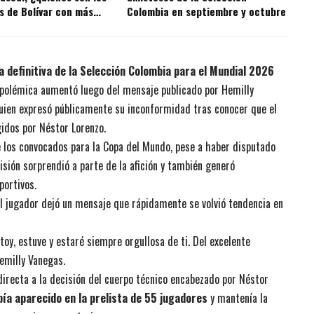
s de Bolívar con más
Colombia en septiembre y octubre
 la historia?
a definitiva de la Selección Colombia para el Mundial 2026
la polémica aumentó luego del mensaje publicado por Hemilly
uien expresó públicamente su inconformidad tras conocer que el
gidos por Néstor Lorenzo.
re los convocados para la Copa del Mundo, pese a haber disputado
sión sorprendió a parte de la afición y también generó
portivos.
el jugador dejó un mensaje que rápidamente se volvió tendencia en
toy, estuve y estaré siempre orgullosa de ti. Del excelente
Hemilly Vanegas.
directa a la decisión del cuerpo técnico encabezado por Néstor
ía aparecido en la prelista de 55 jugadores
y mantenía la