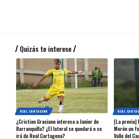
Quizás te interese
REAL CARTAGENA
REAL CARTA
¿Cristian Graciano interesa a Junior de
[La previa]
Barranquilla? ¿El lateral se quedará o se
Morón un fo
irá de Real Cartagena?
Valle del C