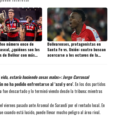
 puede interesar
ofeo número once de
Bolivarenses, protagonistas en
ascal, ¿quiénes son los
Santa Fe vs. Unión: cuatro buscan
s de Bolívar con más
acercarse a los octavos de la
 la historia?
Copa BetPlay
i vida, estaría haciendo cosas malas»: Jorge Carrascal
n no ha podido enfrentarse al ‘azul y oro’
. En los dos partidos
ga fue descartado y lo terminó viendo desde la tribuna; mientras
l viernes pasado ante Arsenal de Sarandí por el rentado local. En
 cuando está lucido, puede llevar mucho peligro al área rival.