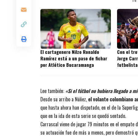
Te
El cartagenero Nilzo Ronaldo
Con el tr
Ramírez está a un paso de fichar
Jorge Carr
por Atlético Bucaramanga
futbolista
títulos en
Lee también:
«Si el fútbol no hubiera llegado a m
Desde su arribo a Núñez,
el volante colombiano aú
que hasta ahora han disputado, en el de la Superli
que en la ida de esta serie se quedó sentado.
Carrascal viene de jugar 79 minutos en el empate de
su actuación fue de más a menos, pero demostró que